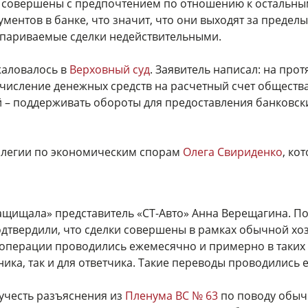
и совершены с предпочтением по отношению к остальн
ментов в банке, что значит, что они выходят за предел
оспариваемые сделки недействительными.
жаловалось в
Верховный суд
. Заявитель написал: на пр
числение денежных средств на расчетный счет общества
– поддерживать обороты для предоставления банковски
ллегии по экономическим спорам
Олега Свириденко
, ко
защищала» представитель «СТ-Авто» Анна Верещагина. По
одтвердили, что сделки совершены в рамках обычной хо
операции проводились ежемесячно и примерно в таких же
ка, так и для ответчика. Такие переводы проводились е
учесть разъяснения из
Пленума ВС № 63
по поводу обычн