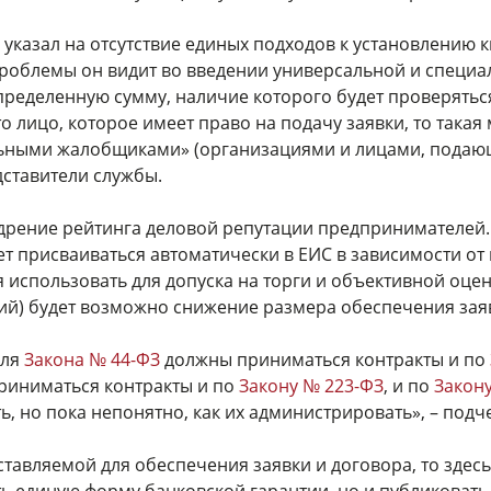
 указал на отсутствие единых подходов к установлению
проблемы он видит во введении универсальной и специа
пределенную сумму, наличие которого будет проверятьс
то лицо, которое имеет право на подачу заявки, то така
ными жалобщиками» (организациями и лицами, подающ
дставители службы.
едрение рейтинга деловой репутации предпринимателей.
ет присваиваться автоматически в ЕИС в зависимости от 
 использовать для допуска на торги и объективной оценк
кий) будет возможно снижение размера обеспечения зая
для
Закона № 44-ФЗ
должны приниматься контракты и по
иниматься контракты и по
Закону № 223-ФЗ
, и по
Закон
, но пока непонятно, как их администрировать», – подч
ставляемой для обеспечения заявки и договора, то здесь