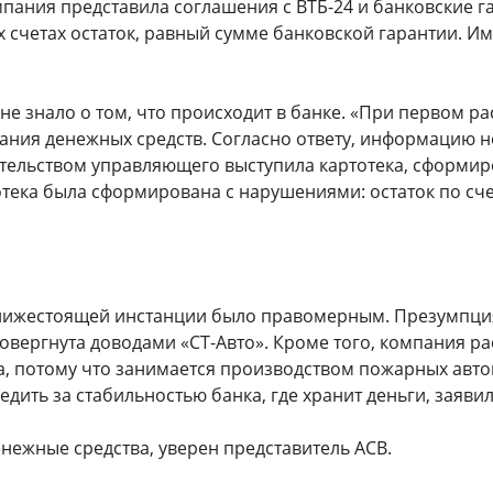
пания представила соглашения с ВТБ-24 и банковские г
 счетах остаток, равный сумме банковской гарантии. Им
 не знало о том, что происходит в банке. «При первом р
ания денежных средств. Согласно ответу, информацию н
зательством управляющего выступила картотека, сформи
тека была сформирована с нарушениями: остаток по счет
 нижестоящей инстанции было правомерным. Презумпци
вергнута доводами «СТ-Авто». Кроме того, компания рас
а, потому что занимается производством пожарных авт
ить за стабильностью банка, где хранит деньги, заявил
енежные средства, уверен представитель АСВ.