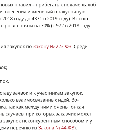
 новых правил – прибегать к подаче жалоб
и, внесения изменений в закупочную
018 году до 4371 в 2019 году). В свою
зросло почти на 70% (с 972 в 2018 году
ия закупок по
Закону № 223-ФЗ
. Среди
вок;
пок.
аву заявок и к участникам закупок,
колько взаимосвязанных идей. Во-
ка, так как между ними очень тонкая
ь случаев, при которых заказчик может
ра закупок неконкурентным способом и у
ющему перечню из
Закона № 44-ФЗ
).