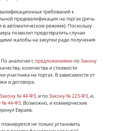
 квалификационных требований к
льной предквалификации на торгах (речь
я в автоматическом режиме). Поскольку
я мера позволит предотвратить случаи
ими жалобы на закупки ради получения
 По аналогии с
предложениями
по
Закону
качества, количества и стоимости
и участника на торгах. В зависимости от
вки и договора.
Закону № 44-ФЗ
, и по
Закону № 223-ФЗ
, и,
у № 44-ФЗ
. Возможно, и коммерческие
еркнул Евраев.
 планируется не только установить