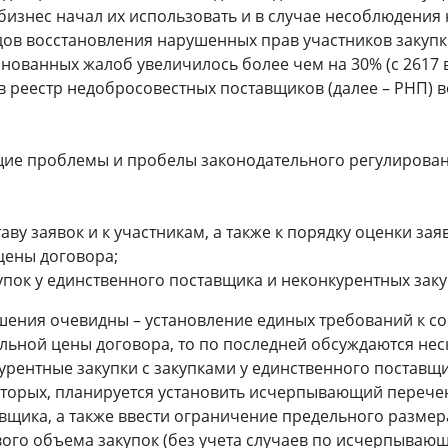
 бизнес начал их использовать и в случае несоблюдения
дов восстановления нарушенных прав участников закупк
нованных жалоб увеличилось более чем на 30% (с 2617 в 2
 реестр недобросовестных поставщиков (далее – РНП) во
щие проблемы и пробелы законодательного регулирован
аву заявок и к участникам, а также к порядку оценки зая
цены договора;
пок у единственного поставщика и неконкурентных заку
ения очевидны – установление единых требований к сост
ьной цены договора, то по последней обсуждаются нес
рентные закупки с закупками у единственного поставщи
-вторых, планируется установить исчерпывающий перечен
авщика, а также ввести ограничение предельного разме
вого объема закупок (без учета случаев по исчерпыва