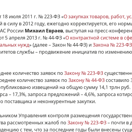
 18 июля 2011 г. № 223-ФЗ «
О закупках товаров, работ, 
ий в силу в 2012 году, ежегодно корректируется, его нор
ФАС России
Михаил Евраев
, выступая на пресс-конфер
 5 апреля 2013 г. № 44-ФЗ «
О контрактной системе в сфе
пальных нужд
» (далее – Закон № 44-ФЗ) и
Закона № 223-ФЗ
оритетов службы – продвижение инициатив по изменению
днее количество заявок по
Закону № 223-ФЗ
существенно
 среднее количество заявок по
Закону № 44-ФЗ
составило 3
 опубликовано извещений на общую сумму 14,1 трлн руб
рса – 17,3%, запроса предложений – 4,6%, запроса котиро
го поставщика и неконкурентные закупки.
альником Управления контроля размещения государстве
ства рассмотренных жалоб по
Закону № 223-ФЗ
– почти в д
енденцию с тем, что за последние годы были внесены су