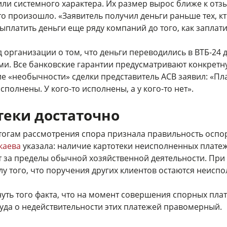
ли системного характера. Их размер вырос ближе к отз
это произошло. «Заявитель получил деньги раньше тех, 
выплатить деньги еще ряду компаний до того, как заплат
д организации о том, что деньги переводились в ВТБ-24
и. Все банковские гарантии предусматривают конкретн
ние «необычности» сделки представитель АСВ заявил: «П
сполнены. У кого-то исполнены, а у кого-то нет».
теки достаточно
тогам рассмотрения спора признала правильность оспо
каева
указала: наличие картотеки неисполненных плате
ит за пределы обычной хозяйственной деятельности. При 
лу того, что поручения других клиентов остаются неиспо
уть того факта, что на момент совершения спорных плат
суда о недействительности этих платежей правомерный.